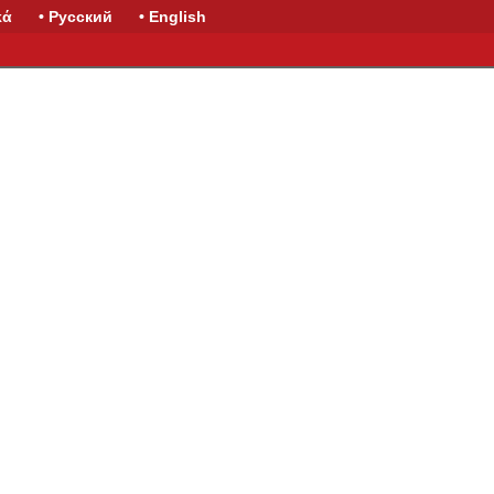
κά
• Русский
• English