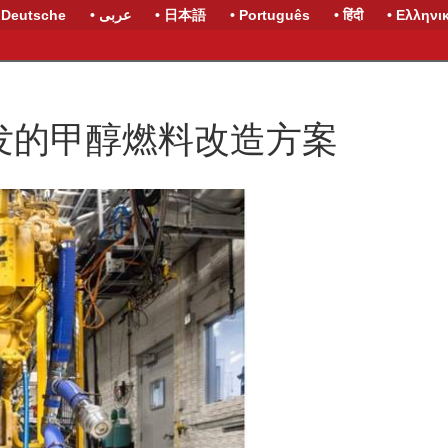
 Deutsche
• عربى
• 日本語
• Português
• हिंदी
• Ελληνι
发的甲醇燃料改造方案