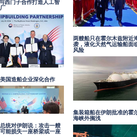
E与西门子合作打造人工智
船厂
两艘船只在霍尔木兹附近
袭，液化天然气运输船面
风险
与美国造船企业深化合作
集装箱船在伊朗批准的霍
海峡外搁浅
普总统对伊朗说：攻击一艘
就可能损失一座桥梁或一座