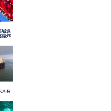
海域遇
临爆炸
尔木兹