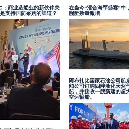
PC：商业造船业的新伙伴关
在当今“混合海军盛宴”中
还是支持国防采购的渠道？
舰艇数量激增
阿布扎比国家石油公司船
舶公司订购四艘液化天然
船，并接收一艘新建的超
空运输船。