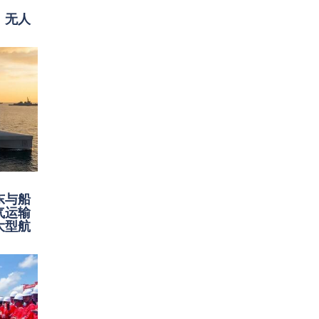
，无人
东与船
气运输
大型航