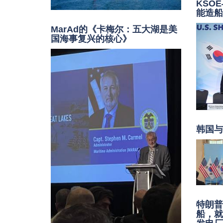
KSO
能造
MarAd的《卡梅尔：五大湖是美
国海事复兴的核心》
韩国
特朗
船，