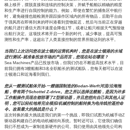
直在做的事情一样。我们正在建设的是操作员的目标，将人员从阶
梯上移开，摆脱直接和连续的控制决策，并赋予船舶以精确的精度
和生产率进行自我控制的能力。例如，即使在繁忙的捕鱼区中航行
时，避免碰撞也能检测并跟踪操作区域内的所有物品，后勤平台由
于强风而在即将到来的呼叫港看到货物延迟，然后与当前正在穿越
的船只进行通信大西洋速度会降低1节，或者让船只根据天气预报做
出航行决定。这项技术将开启一个新的时代，减少事故，提高可预
测性和生产率，这超出了人类直接控制的世界所能达到的水平。
当我们上次访问您在波士顿的运营机构时，您是在波士顿港的水域
进行测试–就准备投放市场的产品而言，您现在站在哪里？
Sea Machines产品已投放市场，但我们仍在不断提高技术水平，目
前我们拥有3艘船舶和3名全职船长的测试船队，您每天都可以在波
士顿港口和近海看到我们。
您从一艘测试船体开始-一艘德国制造的Bodan-Werft河流/沿海拖
船，带有两个Schottel Z-drive。您之所以选择这艘船，是因为许多
工作船操作员现在都部署了Z型驱动器，并且您想向自己和其他人证
明，您可以轻松地将完全模拟/机械控制的船转换为电传线控遥控命
令。改装最大的挑战是什么？
这次转换的最大挑战是我们的第一个挑战，即我们试图为机械手动Z
驱动器构建自己的电动机械转向系统。暂时还可以，它使我们确信
我们不想成为一家制造新硬件的公司。我们使用由其他领先公司构