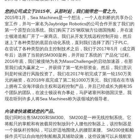
的讨论，这将永远改变海洋产业，请听。
您的公司成立于2015年。从那时起，我们能带您一臂之力。
2015年1月，Sea Machines是一个想法，一个人在剑桥的共享办公
室工作，并与一家名为Jaybridge Robotics的公司合作开发了我们的
第一个原型自治系统。我们购买了25'钢双轴方位德国拖船，并在波
士顿港造船厂开了一家商店。我们从开发无线远程控制开始，然后
迷上了各种类型的底层自动化系统，直到我们选择了西门子PLC。
在尝试了各种类型的自主控制技术之后，我们于2017年5月（成立两
年后）选择了当前的SM300架构，并开始了系统的``产品化''过程。
2016年底，我们被接纳为名为MassChallenge的启动加速器，在那
里我们成为赢家之一，并获得了第一笔外部资金。然后，我们意识
到是时候进行风险投资了。我们在2017年初完成了第一轮150万美
元的融资，在2018年底完成了第二轮1000万美元。我们现在在市场
上拥有工业海洋级自主权和远程控制产品，并且已经成长为拥有35
个团队的团队，在波士顿设有办事处，马萨诸塞州和德国汉堡。我
现在听到许多人将Sea Machines称为该领域的领导者。
向读者快速概述您的产品。
我们同时出售SM200和SM300。 SM200是一种无线控制系统。它
将船只的掌舵和有效载荷控制放到个人腰包控制器上，该控制器是
一个操纵杆控制站，可以舒适地围绕人的腰部束腰。 SM200使船舶
操作员可以自由地控制船舶及其辅助设施，这些设施可以从领航室