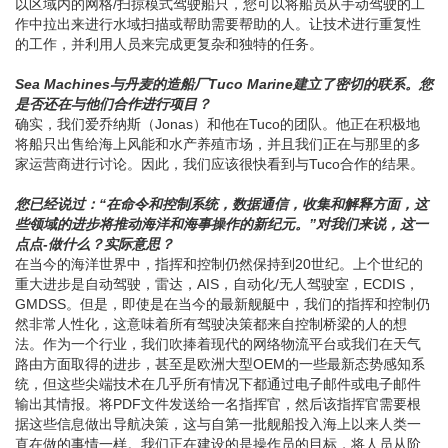
以区域内的网格/扫掠模式驾驶船只，您可以将船员从手动驾驶的工
作中拉出来进行水域扫描或帮助需要帮助的人。让技术进行重复性
的工作，并利用人员来完成更复杂和独特的任务。
Sea Machines与丹麦的造船厂Tuco Marine建立了密切的联系。您
是否还在与他们合作进行项目？
确实，我们爱乔纳斯（Jonas）和他在Tuco的团队。他正在积极地
将船只出售给海上风能和水产养殖市场，并且我们正在与那里的多
家运营商进行讨论。因此，我们应该很快看到与Tuco合作的结果。
您已经说过：“在命令和控制系统，数据通信，收集和解释方面，这
些领域的进步将推动海洋和海事操作的新纪元。”对我们来说，这一
点点-做什么？实际意思？
在当今的海洋世界中，指挥和控制仍然保持到20世纪。上个世纪的
重大进步是自动驾驶，雷达，AIS，自动化/无人驾驶室，ECDIS，
GMDSS。但是，即使是在当今的最新舰艇中，我们的指挥和控制仍
然非常人性化，这意味着所有驾驶决策都来自控制桥梁的人的想
法。作为一个行业，我们吹捧着现代的网络物流平台或我们在天气
路由方面取得的进步，甚至是欧洲大型OEM的一些最新态势感知系
统，但这些尖端技术在几乎所有情况下都通过电子邮件或电子邮件
输出其情报。将PDF文件发送给一名指挥官，然后该指挥官需要根
据这些信息做出导航决策，这与自第一批舰船投入海上以来人类一