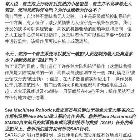
有人说，自主海上行动背后肮脏的小秘密是，自主并不意味着无人
驾驶。您同意那种评估吗？为什么或者为什么不？
我们同意，自治并不意味着无人驾驶。自主是高级船舶控制系统的
一个方面。有人值守，减少员额或无人值守是一项业务决策。我们
开发的技术可以实现安全，高效的机器驱动的船舶导航和控制，但
是人工操作员仍然可以指挥，这意味着他们可以根据需要计划任务
并进行监控。该操作员可以在船上或远离船。
今天，您的一个自主系统可以被另一艘船/人员控制的最大距离是多
少？控制必须是“视线”吗？
为了演示的目的，我们进行了许多跨大陆和跨洋操作（这意味着操
作员是大陆或海洋的一侧，而自动驾驶船则在另一侧–加利福尼亚/波
士顿或丹麦/波士顿）；但是，在大多数当前实际应用中，操作员将
位于几英里范围内。我们出售的大多数系统都与IP无线电集成在一
起，以实现视线以及4G通信，只要船舶在4G范围内，操作员就可以
在任何地方进行连通。
Sea Machines Robotics最近宣布与总部位于加拿大安大略省的工
作船制造商Hike Metal建立新的合作关系。您将把Sea Machines的
SM300自主船只控制系统集成到承担搜寻与救援（SAR）任务的商
业船只上。告诉我们这将如何帮助SAR行动。
SAR船只的能力受到限制，通过使用自动驾驶系统有效地点对点或