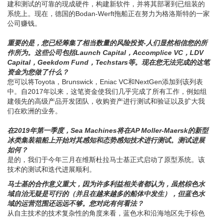
建和测试的可靠的现成硬件，构建新软件，并将其部署到已组装的
系统上。现在，德国的Bodan-Werft拖船正在努力为格洛斯特的一家
公司赚钱。
重要的是，您已经筹集了相当数量的风险投资-人们显然相信您的所
作所为。这些公司包括Launch Capital，Accomplice VC，LDV
Capital，Geekdom Fund，Techstars等。现在您无法完成的这笔
资金为您做了什么？
您可以将Toyota，Brunswick，Eniac VC和NextGen添加到该列表
中。自2017年以来，这笔资金使我们几乎完成了所有工作，例如组
建领先的高级产品开发团队，收购资产进行测试和验证以及扩大我
们在欧洲的业务。
在2019年第一季度，Sea Machines将在AP Moller-Maersk的新型
冰类集装箱船上开始对其感知和态势感知技术进行测试。测试进展
如何？
是的，我们于今年三月在维斯杜拉马士基正式启动了原型系统。该
技术的测试和迭代进展顺利。
马士基的合作意义重大，因为许多利益相关者都认为，虽然棕色水
域自治无疑是可行的（并且在越来越多的船体中发生），但蓝色水
域的运营范围还远远不够。您对此有何看法？
从自主技术的技术复杂性的角度来看，蓝色水和沿海地区先于棕色