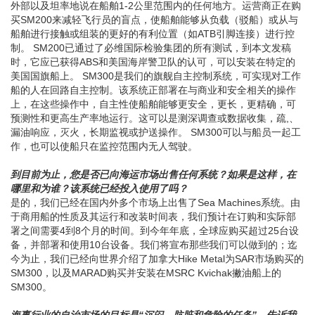
外部以及坦率地说在船舶1-2公里范围内的任何地方。运营商正在购
买SM200来减轻飞行员的盲点，使船舶能够从负载（驳船）或从与
船舶进行接触或组装的更好的有利位置（如ATB引脚连接）进行控
制。 SM200已通过了必维国际检验集团的所有测试，到本文发稿
时，它应已获得ABS和美国海岸警卫队的认可，可以安装在特定的
美国国旗船上。 SM300是我们的旗舰自主控制系统，可实现对工作
船的人在回路自主控制。该系统正部署在与商业和安全相关的操作
上，在这些操作中，自主性使船舶能够更安全，更长，更精确，可
预测性和更高生产率地运行。这可以是测深调查或数据收集，疏,、
漏油响应，灭火，长期监视或护送操作。 SM300可以与船员一起工
作，也可以使船只在监控范围内无人驾驶。
到目前为止，您是否已向海运市场出售任何系统？如果是这样，在
哪里和为谁？该系统已经投入使用了吗？
是的，我们已经在国内外多个市场上出售了Sea Machines系统。由
于商用船的性质及其运行和改装时间表，我们预计在订购和实际部
署之间需要4到8个月的时间。到今年年底，全球应购买超过25台设
备，并部署和使用10台设备。我们将宣布那些我们可以做到的；迄
今为止，我们已经向世界介绍了加拿大Hike Metal为SAR市场购买的
SM300，以及MARAD购买并安装在MSRC Kvichak撇油船上的
SM300。