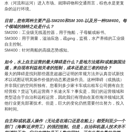
水（河流和运河）进入市场。就障碍物和交通而言，棕色水是更复
杂的运行环境。
目前，您有两种主要产品-SM200和SM 300-以及另一种SM400。每
个领域的独特之处是什么？
SM200：工业级无线遥控器，用于拖船，子母艇或标书。
SM300：用于测量，溢油应急，疏ging，监视，水产养殖的工业级
自主控制。
SM400：针对商船的高级态势感知。
如今，水上自主运营的最大障碍是什么？是地方法规和/或船旗国法
规，来自现有利益相关者的抵制，成本还是这三者的结合？
最大的障碍是找到那些愿意超越已证明的常规方法并认真尝试新技
术以试图证明其操作价值的动态累进操作员。这种障碍（或挑战）
并非我们的空间所独有。您看到多少家卡车或出租车公司拥有自主
经营权？货运飞机运营商？长途火车？事实是，我们的运营领域和
类型适合于自治和远程运营，因此我们有理由在某些海洋领域比其
他行业更先部署技术。但是，巨大的变化仍然需要付出努力，投入
和时间。
自主和/或机器人操作（无论是在港口还是在船上）都受到至少一个
部门（海事/近岸劳工）的强烈抵制。但是，自治和机器人技术并不