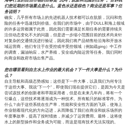
海事行业的自治市场的目标是“沉闷，肮脏和危险的任务”。告诉我
们您近期的市场重点是什么。蓝色水还是棕色？商业还是军事？任
务说明？
确实，几乎所有市场上的先进机器人技术都可以在肮脏，沉闷和危
险的任务中迅速找到价值。在我们的市场中，由于DULL和海上领域
的许多运营都属于此类，因此我们需要满足长期任务的需要持续关
注但动态变化不大的问题，但是进一步缩小范围目前的技术尚未针
对复杂的交通情况进行验证，因此我们将产品销售给沿海和开放水
域运营商，他们专注于在受控或半受控领域（例如疏ging）中工作
的调查，漏油响应，水产养殖，安全或内陆运营等任务。我们同时
向商业和政府市场出售产品。
您在哪里看到自主水上作业的最大机会？下一件大事是什么？为什
么？
自主导航和高级态势感知；这些是下一件大事，以及我们为何专注
于这些大事。我说“下一个”，即使我们现在提供它们，是因为今天是
尝试该技术的创新者和早期采用者，但是在未来几年内，将有一个
引爆点，这些技术将逐渐成为一种技术。所有船只的标准零件。为
什么？由于这些系统在生产率，性能和安全性方面的飞跃，使海上
作业朝着现代化的方向迈进，从而降低了我们在商业和娱乐场所的
年度事故率，提高了按时绩效，并减少了运营费用。最终，这将使
水上的新型操作和业务成为可能，而这是现有技术无法实现的。