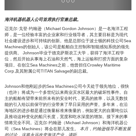
海洋机器机器人公司首席执行官兼总裁。
迈克尔·戈登·约翰逊（Michael Gordon Johnson）是一名海洋工程
师，是一位经验丰富的企业家和行业领导者，其主要目标是为现代
社会建设进步和可持续的创新。他是总部位于波士顿的科技公司Sea
Machines的创始人，该公司是船舶自主控制和智能感知系统的领先
提供商。 Johnson毕业于德克萨斯农工大学，获得了海洋工程学
位，然后开始从事海上石油和天然气，海上运输和打捞方面的复杂
项目。在创立Sea Machines之前，他曾担任Crowley Maritime
Corp.及其附属公司TITAN Salvage的副总裁。
Johnson和他刚起步的Sea Machines公司今天处于领先地位，很快
（也许）将成为一个多世纪以来商业滨水区最大的破坏性事件。自
主的船舶有望带来前所未有的安全时代，更高的效率，以及无数技
能的引入给以前保守的行业带来了早日采用的声誉。多年来，在沿
海地区的进步都是通过衡量标准来衡量的，例如更大的自重吨位以
及推动这种变化的船只长度，宽度和吃水深度的增加。接下来的事
情将完全不同。迈克尔·约翰逊（Michael Johnson）和海洋机器公
司（Sea Machines）将会在那儿发生。
本月，约翰逊领导不断发展