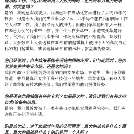
能消除工作。它们在增加员工人数的同时，还充当着力量的倍增
器。你同意吗？
是的，我同意宏观观点。我国已经在自动化方面进行了大约75年的
投资，但是今天我们的失业率为3.7％。几乎每个想在我们国家工作
的人都在工作。我了解沿海人的担忧，但他们像其他所有人一样，
在瞬息万变的行业中工作，并且生活在变革中。渐进式变革是好
的；它推动了我们生活水平和工作场所标准的不断提高。我敢打
赌，大多数岸上人会选择在30年前的起重机上使用今天的高度自动
化的龙门起重机，或者选择50年前的吊杆，货盘和货物网。
您已经说过，自主航海系统有明确的国防应用，但与此同时，您仍
然首先关注商业市场。还是这样吗？
我们将商业空间视为更健康的自由竞争市场。在这里，我们感到最
舒适，并且是真正专注于高科技创业的地方。国防市场上有些人看
到了商业制造技术的价值，我们很乐意为他们提供服务。
您是否在此领域拥有任何专利？如果是这样，请告诉我们有关这些
技术/设备的信息。
是的，我们最近发布了一项有关自动拖船实用程序的公告。我们有
许多正在处理的申请。
到目前为止，对于您相对年轻的公司而言，最大的成功是什么？而