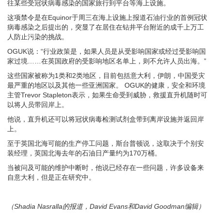
往某些受冠状病毒感染的国家旅行到平台等海上设施。
这项禁令是在Equinor于周三在海上设施上报道石油行业的首例冠状
病毒感染之后提出的，突显了在居住在钻井平台附近的成千上万工
人防止污染的挑战。
OGUK说：“行业政策是，如果人员是从受影响国家或经过受影响国
家过境……在英国政府的受影响地区名单上，则不允许人员出海。”
这些国家被称为1类和2类地区，目前包括意大利，伊朗，中国受灾
最严重的地区以及其他一些亚洲国家。 OGUK的健康，安全和环境
主管Trevor Stapleton表示，如果生命受到威胁，救援直升机随时可
以将人员带回岸上。
他说，直升机还可以将冠状病毒检测试剂盒带到离岸设施并返回岸
上。
至于英国北海可能的生产停工问题，斯台普顿说，这取决于个别安
装经理，英国北海去年的石油日产量约为170万桶。
当被问及可能的维护中断时，他说已经存在一些问题，许多设备来
自意大利，但是正在研究中。
（Shadia Nasralla的报道，David Evans和David Goodman编辑）