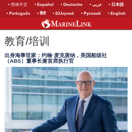
• 简体中文
• Español
• Deutsche
• عربى
• 日本語
• Português
• हिंदी
• Ελληνικά
• Русский
• English
教育/培训
出身海事世家：约翰·麦克唐纳，美国船级社
（ABS）董事长兼首席执行官