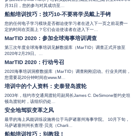
月31日，您的参与对其成功至…
船舶培训技巧：技巧10-不要将学员戴上手铐
您的任何电子学习模块是否都迫使学习者在进入下一页之前花费一
定的时间在页面上？它们会迫使读者在进入下一…
MarTID 2020：参加全球海事培训调查
第三次年度全球海事培训见解数据库（MarTID）调查正式开放至
2020年2月29日。…
MarTID 2020：行动号召
2020海事培训洞察数据库（MarTID）调查刚刚启动。行业关闭前，
您需要花20分钟时间在www.M…
培训中的个人资料：史泰登岛渡轮
2003年，纽约市交通局渡轮司副局长James C. DeSimone签约史坦
顿岛渡轮时，该组织仍处…
安全地驾驭变革之风
最早的海上风能训练设施将位于马萨诸塞州海事学院。 10月下旬，
马萨诸塞州州长查理·贝克（Charli…
船舶培训技巧：别教我！